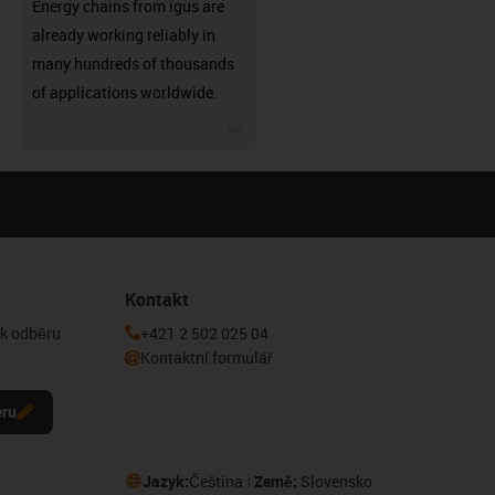
Energy chains from igus are
already working reliably in
many hundreds of thousands
of applications worldwide.
igus-icon-3arrow
Kontakt
 k odběru
+421 2 502 025 04
Kontaktní formulář
eru
Jazyk:
Čeština
Země:
Slovensko