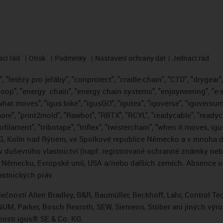
cí řád
Otisk
Podmínky
Nastavení ochrany dat
Jednací řád
 "řetězy pro jeřáby", "conprotect", "cradle-chain", "CTD", "drygear", "
loop", "energy
chain", "energy chain systems", "enjoyneering", "e-skin"
s what moves", "igus:bike", "igusGO", "igutex", "iguverse", "iguversum
ore", "print2mold", "Rawbot", "RBTX", "RCYL", "readycable", "readych
ofilament", "tribotape", "triflex", "twisterchain", "when it moves, i
, Kolín nad Rýnem, ve Spolkové republice Německo a v mnoha da
áv duševního vlastnictví (např. registrované ochranné známky ne
 v Německu, Evropské unii, USA a/nebo dalších zemích. Absence
stnických práv.
čností Allen Bradley, B&R, Baumüller, Beckhoff, Lahr, Control 
i, NUM, Parker, Bosch Rexroth, SEW, Siemens, Stöber ani jiných 
osti igus® SE & Co. KG.