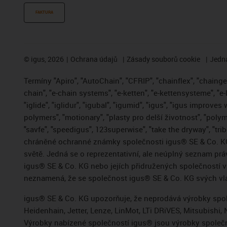
FAKTURA
©
igus, 2026
Ochrana údajů
Zásady souborů cookie
Jedna
Termíny "Apiro", "AutoChain", "CFRIP", "chainflex", "chainge",
chain", "e-chain systems", "e-ketten", "e-kettensysteme", "e-
"iglide", "iglidur", "igubal", "igumid", "igus", "igus improve
polymers", "motionary", "plasty pro delší životnost", "polym
"savfe", "speedigus", 123superwise", "take the dryway", "trib
chráněné ochranné známky společnosti igus® SE & Co. KG
světě. Jedná se o reprezentativní, ale neúplný seznam pr
igus® SE & Co. KG nebo jejích přidružených společností
neznamená, že se společnost igus® SE & Co. KG svých vla
igus® SE & Co. KG upozorňuje, že neprodává výrobky spole
Heidenhain, Jetter, Lenze, LinMot, LTi DRiVES, Mitsubish
Výrobky nabízené společností igus® jsou výrobky společn