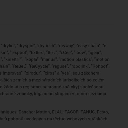
drylin", "dryspin", "dry-tech", "dryway", "easy chain", "e-
, "e-spool", "fixflex", "flizz", "i.Cee", "ibow", "igear",
", "kineKIT",
"kopla", "manus", "motion plastics", "motion
ain", "ReBeL", "ReCyycle", "reguse", "robolink", "Rohbot",
gus improves", "xirodur", "xiros" a "yes" jsou zákonem
lších zemích a mezinárodních jurisdikcích po celém
bo žádosti o registraci ochranné známky) společnosti
 ochranné známky, loga nebo sloganu v tomto seznamu
Techniques, Danaher Motion, ELAU, FAGOR, FANUC, Festo,
výrobců pohonů uvedených na těchto webových stránkách.