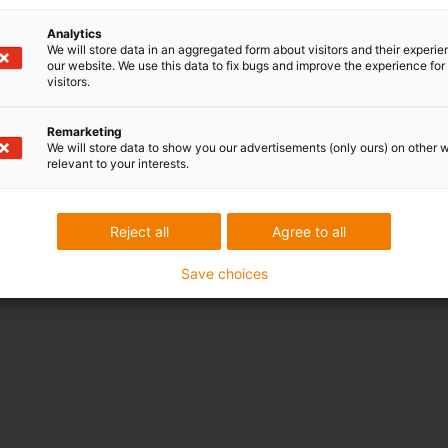
Analytics
We will store data in an aggregated form about visitors and their experi
our website. We use this data to fix bugs and improve the experience for 
visitors.
Remarketing
We will store data to show you our advertisements (only ours) on other 
relevant to your interests.
Reject all
Agree to all
Save choices