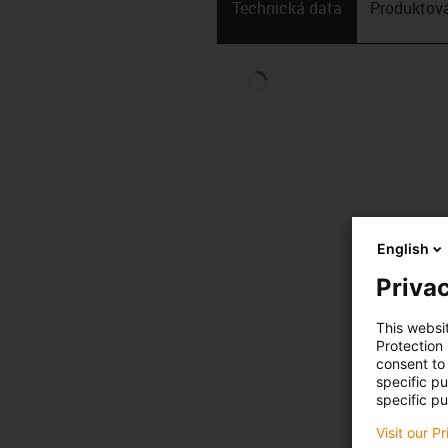
Technická data
Produktová
English
Privac
This websi
Protection
consent to 
specific p
specific pu
Visit our P