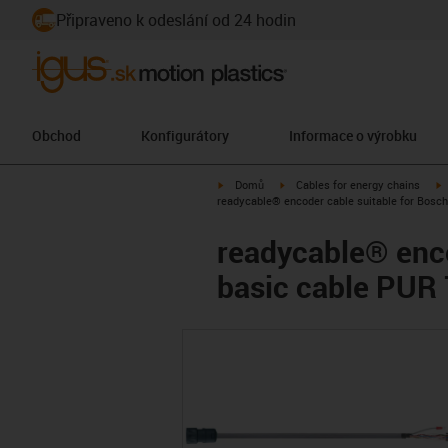
Připraveno k odeslání od 24 hodin
Obchod
Konfigurátory
Informace o výrobku
igus-icon-arrow-right
igus-icon-arrow-right
i
Domů
Cables for energy chains
readycable® encoder cable suitable for Bosch
readycable® enco
basic cable PUR 