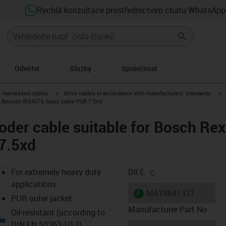
Rychlá konzultace prostřednictvím chatu WhatsApp
Odvětví
Služby
Společnost
gus-icon-arrow-right
igus-icon-arrow-right
i
Harnessed cables
Drive cables in accordance with manufacturers' standards
 Rexroth IKS4374, basic cable PUR 7.5xd
der cable suitable for Bosch Re
7.5xd
igus-icon-copy-clip
For extremely heavy duty
Díl č.
applications
igus-icon-lieferzeit
MAT9841321
PUR outer jacket
Manufacturer Part No
Oil-resistant (according to
DIN EN 50363-10-2)