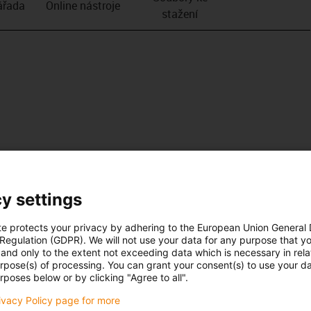
­řada
Online nástroje
stažení
y settings
te protects your privacy by adhering to the European Union General
 Regulation (GDPR). We will not use your data for any purpose that y
and only to the extent not exceeding data which is necessary in relat
urpose(s) of processing. You can grant your consent(s) to use your da
rposes below or by clicking "Agree to all".
rivacy Policy page for more