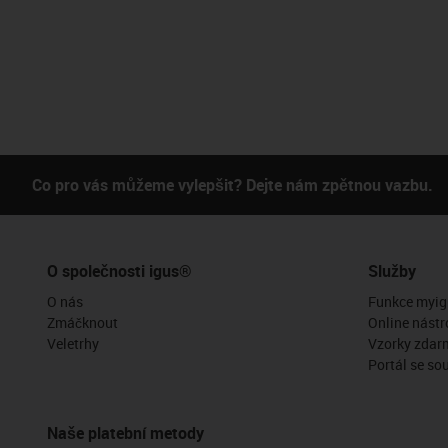
Co pro vás můžeme vylepšit? Dejte nám zpětnou vazbu.
O společnosti igus®
Služby
O nás
Funkce myig
Zmáčknout
Online nástr
Veletrhy
Vzorky zdar
Portál se so
Naše platební metody