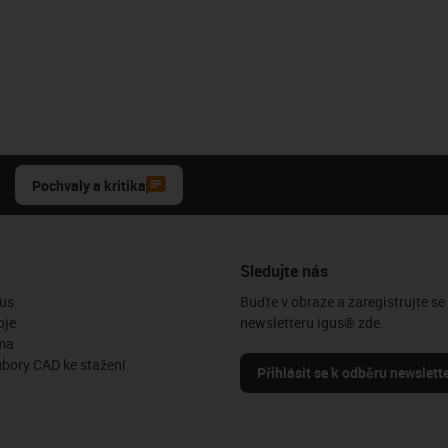
Pochvaly a kritika
Sledujte nás
us
Buďte v obraze a zaregistrujte se
oje
newsletteru igus® zde.
ma
ubory CAD ke stažení
Přihlásit se k odběru newslett