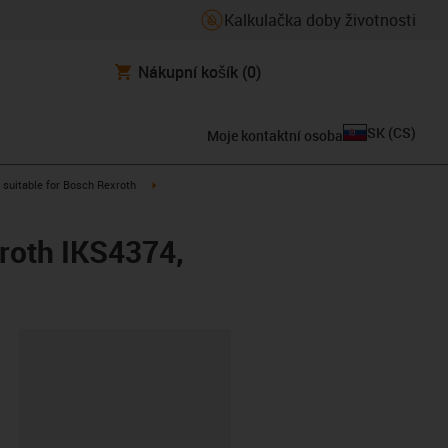
Kalkulačka doby životnosti
Nákupní košík
(0)
SK
(
CS
)
Moje kontaktní osoba
gus-icon-arrow-right
igus-icon-arrow-right
suitable for Bosch Rexroth
xroth IKS4374,
board