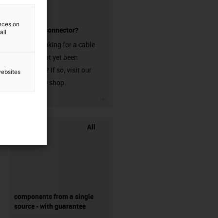
ences on
without a connector?
all
Are you looking for a cable
that has not yet been
harnessed? If so, visit our
websites
chainflex® shop.
igus-icon-3arrow
All
components from a single
source - with guarantee