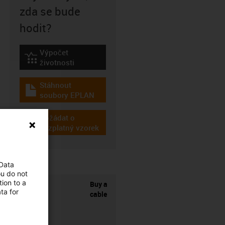
zda se bude
hodit?
Výpočet
igus-icon-lebensdauerrechner
životnosti
Stáhnout
igus-icon-download-plan
soubory EPLAN
Požádat o
igus-icon-gratismuster
bezplatný vzorek
 Data
ou do not
ion to a
Buy a
ta for
cable