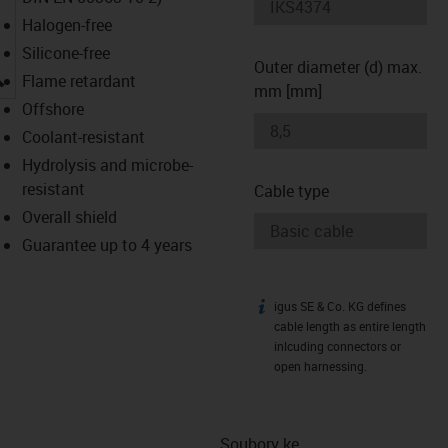
Halogen-free
Silicone-free
Outer diameter (d) max.
igus-icon-lupe
Flame retardant
mm [mm]
Offshore
Coolant-resistant
Hydrolysis and microbe-
resistant
Cable type
Overall shield
Guarantee up to 4 years
igus SE & Co. KG defines
igus-icon-info
cable length as entire length
inlcuding connectors or
open harnessing.
Soubory ke