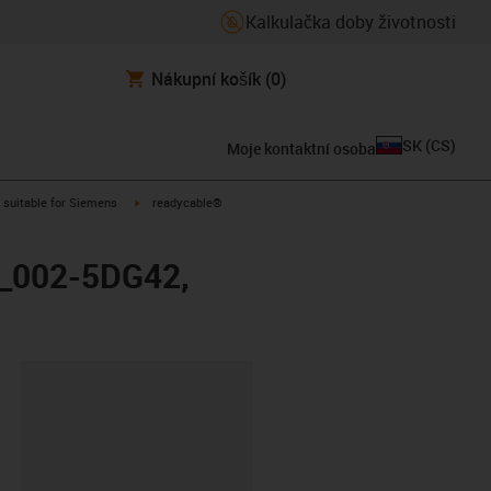
Kalkulačka doby životnosti
Nákupní košík
(0)
SK
(
CS
)
Moje kontaktní osoba
gus-icon-arrow-right
igus-icon-arrow-right
suitable for Siemens
readycable®
X_002-5DG42,
board