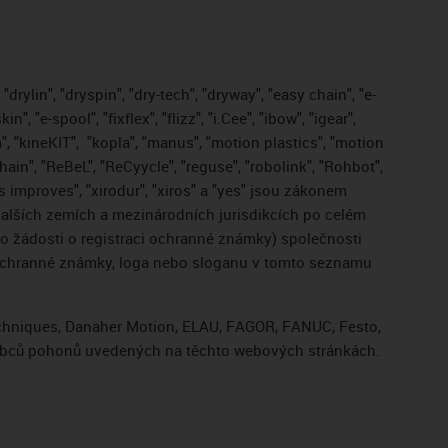
drylin", "dryspin", "dry-tech", "dryway", "easy chain", "e-
, "e-spool", "fixflex", "flizz", "i.Cee", "ibow", "igear",
", "kineKIT",
"kopla", "manus", "motion plastics", "motion
ain", "ReBeL", "ReCyycle", "reguse", "robolink", "Rohbot",
gus improves", "xirodur", "xiros" a "yes" jsou zákonem
lších zemích a mezinárodních jurisdikcích po celém
bo žádosti o registraci ochranné známky) společnosti
 ochranné známky, loga nebo sloganu v tomto seznamu
Techniques, Danaher Motion, ELAU, FAGOR, FANUC, Festo,
výrobců pohonů uvedených na těchto webových stránkách.