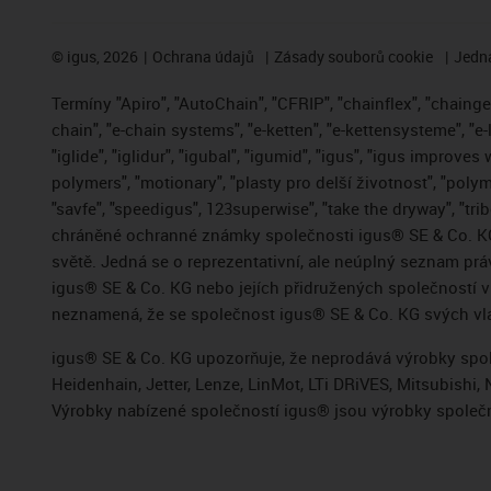
©
igus, 2026
Ochrana údajů
Zásady souborů cookie
Jedna
Termíny "Apiro", "AutoChain", "CFRIP", "chainflex", "chainge",
chain", "e-chain systems", "e-ketten", "e-kettensysteme", "e-
"iglide", "iglidur", "igubal", "igumid", "igus", "igus improve
polymers", "motionary", "plasty pro delší životnost", "polym
"savfe", "speedigus", 123superwise", "take the dryway", "trib
chráněné ochranné známky společnosti igus® SE & Co. KG
světě. Jedná se o reprezentativní, ale neúplný seznam pr
igus® SE & Co. KG nebo jejích přidružených společností
neznamená, že se společnost igus® SE & Co. KG svých vla
igus® SE & Co. KG upozorňuje, že neprodává výrobky spole
Heidenhain, Jetter, Lenze, LinMot, LTi DRiVES, Mitsubish
Výrobky nabízené společností igus® jsou výrobky společn