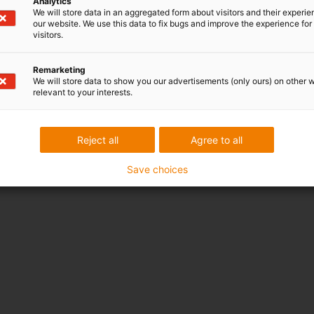
Analytics
We will store data in an aggregated form about visitors and their experi
our website. We use this data to fix bugs and improve the experience for 
visitors.
Remarketing
We will store data to show you our advertisements (only ours) on other 
relevant to your interests.
Reject all
Agree to all
Save choices