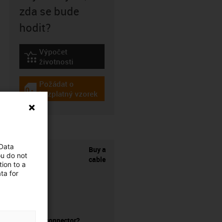
zda se bude
hodit?
Výpočet
igus-icon-lebensdauerrechner
životnosti
Požádat o
igus-icon-gratismuster
bezplatný vzorek
 Data
Buy a
ou do not
cable
ion to a
ta for
without a connector?