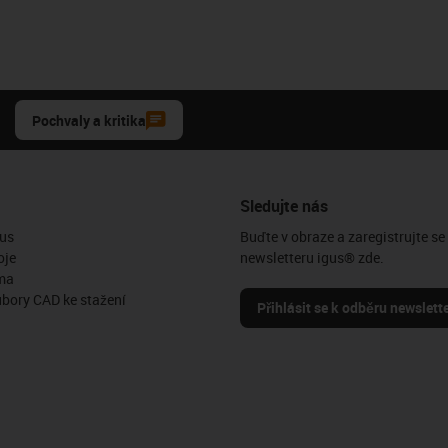
Pochvaly a kritika
Sledujte nás
us
Buďte v obraze a zaregistrujte se
oje
newsletteru igus® zde.
ma
ubory CAD ke stažení
Přihlásit se k odběru newslett