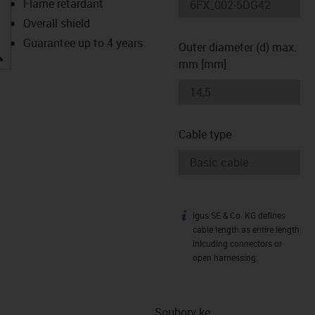
Flame retardant
Overall shield
Guarantee up to 4 years
Outer diameter (d) max.
igus-icon-lupe
mm [mm]
Cable type
igus SE & Co. KG defines
igus-icon-info
cable length as entire length
inlcuding connectors or
open harnessing.
Soubory ke