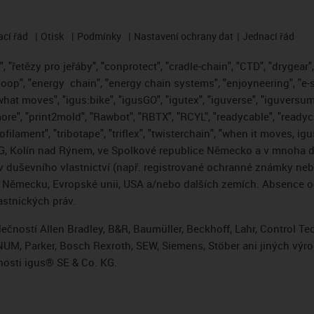
cí řád
Otisk
Podmínky
Nastavení ochrany dat
Jednací řád
 "řetězy pro jeřáby", "conprotect", "cradle-chain", "CTD", "drygear", "
loop", "energy
chain", "energy chain systems", "enjoyneering", "e-skin"
s what moves", "igus:bike", "igusGO", "igutex", "iguverse", "iguversum
ore", "print2mold", "Rawbot", "RBTX", "RCYL", "readycable", "readych
ofilament", "tribotape", "triflex", "twisterchain", "when it moves, i
, Kolín nad Rýnem, ve Spolkové republice Německo a v mnoha da
áv duševního vlastnictví (např. registrované ochranné známky ne
 v Německu, Evropské unii, USA a/nebo dalších zemích. Absence
stnických práv.
čností Allen Bradley, B&R, Baumüller, Beckhoff, Lahr, Control 
i, NUM, Parker, Bosch Rexroth, SEW, Siemens, Stöber ani jiných 
osti igus® SE & Co. KG.