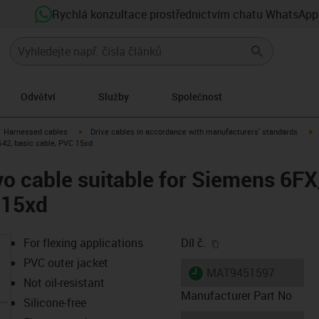
Rychlá konzultace prostřednictvím chatu WhatsApp
Odvětví
Služby
Společnost
gus-icon-arrow-right
igus-icon-arrow-right
i
Harnessed cables
Drive cables in accordance with manufacturers' standards
42, basic cable, PVC 15xd
vo cable suitable for Siemens 6F
 15xd
igus-icon-copy-clip
For flexing applications
Díl č.
PVC outer jacket
igus-icon-lieferzeit
MAT9451597
Not oil-resistant
Manufacturer Part No
Silicone-free