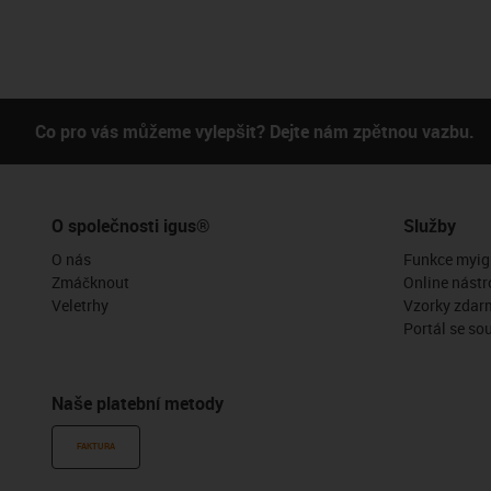
Co pro vás můžeme vylepšit? Dejte nám zpětnou vazbu.
O společnosti igus®
Služby
O nás
Funkce myig
Zmáčknout
Online nástr
Veletrhy
Vzorky zdar
Portál se so
Naše platební metody
FAKTURA