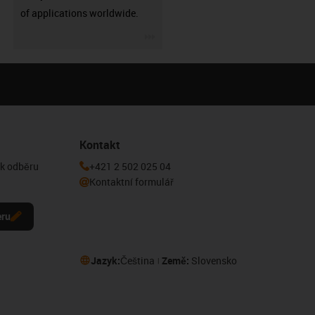
of applications worldwide.
igus-icon-3arrow
Kontakt
 k odběru
+421 2 502 025 04
Kontaktní formulář
eru
Jazyk:
Čeština
Země:
Slovensko