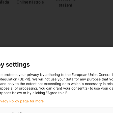
­řada
Online nástroje
stažení
y settings
te protects your privacy by adhering to the European Union General
 Regulation (GDPR). We will not use your data for any purpose that y
and only to the extent not exceeding data which is necessary in relat
urpose(s) of processing. You can grant your consent(s) to use your da
rposes below or by clicking "Agree to all".
rivacy Policy page for more