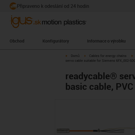
Připraveno k odeslání od 24 hodin
Obchod
Konfigurátory
Informace o výrobku
igus-icon-arrow-right
igus-icon-arrow-right
i
Domů
Cables for energy chains
servo cable suitable for Siemens 6FX_002-5DG
readycable® ser
basic cable, PVC