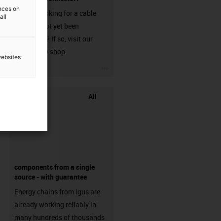
ences on
Are you looking for a cable
all
that has not yet been
harnessed? If so, visit our
chainflex® shop.
websites
igus-icon-3arrow
All
components from a single
source - with guarantee
Energy chains from igus are
already working reliably in
many hundreds of thousands