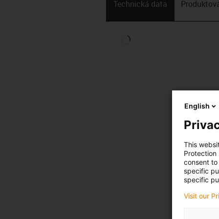
Technická data
Produktová
English
Privac
This websi
Protection
consent to 
specific p
specific pu
Visit our P