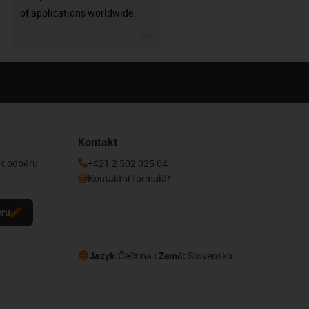
of applications worldwide.
igus-icon-3arrow
Kontakt
 k odběru
+421 2 502 025 04
Kontaktní formulář
eru
Jazyk:
Čeština
Země:
Slovensko