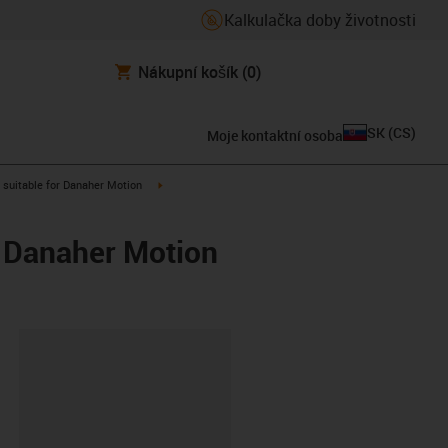
Kalkulačka doby životnosti
Nákupní košík
(0)
SK
(
CS
)
Moje kontaktní osoba
gus-icon-arrow-right
igus-icon-arrow-right
suitable for Danaher Motion
/ Danaher Motion
board