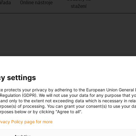
­řada
Online nástroje
stažení
y settings
te protects your privacy by adhering to the European Union General
 Regulation (GDPR). We will not use your data for any purpose that y
and only to the extent not exceeding data which is necessary in relat
urpose(s) of processing. You can grant your consent(s) to use your da
rposes below or by clicking "Agree to all".
rivacy Policy page for more