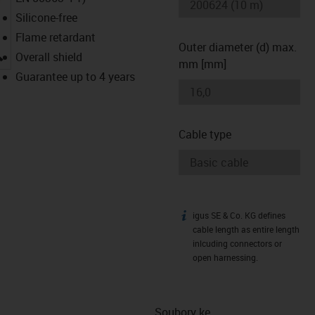
Silicone-free
Flame retardant
Outer diameter (d) max.
igus-icon-lupe
Overall shield
mm [mm]
Guarantee up to 4 years
Cable type
igus SE & Co. KG defines
igus-icon-info
cable length as entire length
inlcuding connectors or
open harnessing.
Soubory ke