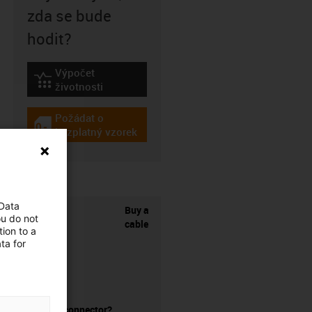
zda se bude
hodit?
Výpočet
igus-icon-lebensdauerrechner
životnosti
Požádat o
igus-icon-gratismuster
bezplatný vzorek
 Data
Buy a
ou do not
cable
ion to a
ta for
without a connector?