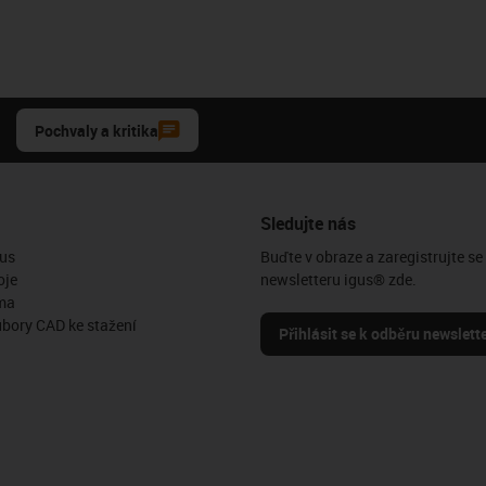
Pochvaly a kritika
Sledujte nás
us
Buďte v obraze a zaregistrujte se
oje
newsletteru igus® zde.
ma
ubory CAD ke stažení
Přihlásit se k odběru newslett