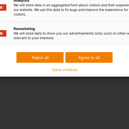
Analytics
We will store data in an aggregated form about visitors and their experi
our website. We use this data to fix bugs and improve the experience for 
visitors.
Remarketing
We will store data to show you our advertisements (only ours) on other 
relevant to your interests.
Reject all
Agree to all
Save choices