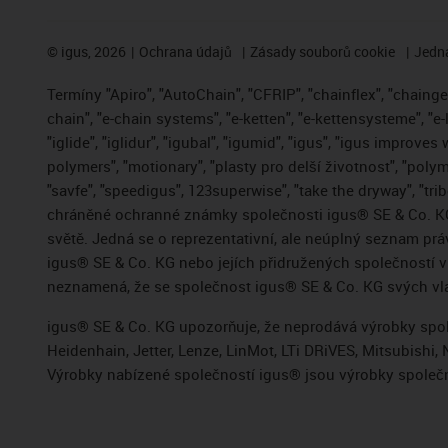
©
igus, 2026
Ochrana údajů
Zásady souborů cookie
Jedna
Termíny "Apiro", "AutoChain", "CFRIP", "chainflex", "chainge",
chain", "e-chain systems", "e-ketten", "e-kettensysteme", "e-
"iglide", "iglidur", "igubal", "igumid", "igus", "igus improve
polymers", "motionary", "plasty pro delší životnost", "polym
"savfe", "speedigus", 123superwise", "take the dryway", "trib
chráněné ochranné známky společnosti igus® SE & Co. KG
světě. Jedná se o reprezentativní, ale neúplný seznam pr
igus® SE & Co. KG nebo jejích přidružených společností
neznamená, že se společnost igus® SE & Co. KG svých vla
igus® SE & Co. KG upozorňuje, že neprodává výrobky spole
Heidenhain, Jetter, Lenze, LinMot, LTi DRiVES, Mitsubish
Výrobky nabízené společností igus® jsou výrobky společn