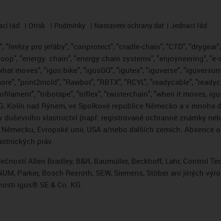
cí řád
Otisk
Podmínky
Nastavení ochrany dat
Jednací řád
 "řetězy pro jeřáby", "conprotect", "cradle-chain", "CTD", "drygear", "
loop", "energy
chain", "energy chain systems", "enjoyneering", "e-skin"
s what moves", "igus:bike", "igusGO", "igutex", "iguverse", "iguversum
ore", "print2mold", "Rawbot", "RBTX", "RCYL", "readycable", "readych
ofilament", "tribotape", "triflex", "twisterchain", "when it moves, i
, Kolín nad Rýnem, ve Spolkové republice Německo a v mnoha da
áv duševního vlastnictví (např. registrované ochranné známky ne
 v Německu, Evropské unii, USA a/nebo dalších zemích. Absence
stnických práv.
čností Allen Bradley, B&R, Baumüller, Beckhoff, Lahr, Control 
i, NUM, Parker, Bosch Rexroth, SEW, Siemens, Stöber ani jiných 
osti igus® SE & Co. KG.