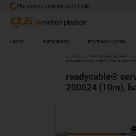
Připraveno k odeslání od 24 hodin
Obchod
Konfigurátory
Informace o výrobku
igus-icon-arrow-right
igus-icon-arrow-right
i
Domů
Cables for energy chains
readycable® servo cable suitable for Kollmor
readycable® serv
200624 (10m), ba