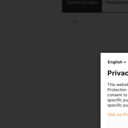
Technická data
Produktová
English
Privac
This websi
Protection
consent to 
specific p
specific pu
Visit our P