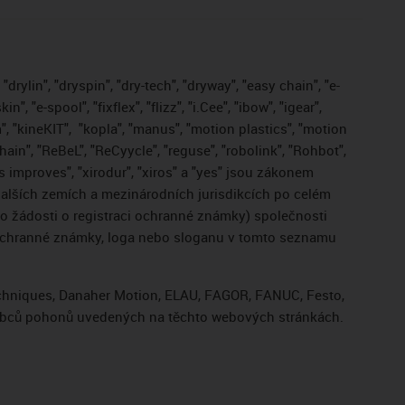
drylin", "dryspin", "dry-tech", "dryway", "easy chain", "e-
, "e-spool", "fixflex", "flizz", "i.Cee", "ibow", "igear",
", "kineKIT",
"kopla", "manus", "motion plastics", "motion
ain", "ReBeL", "ReCyycle", "reguse", "robolink", "Rohbot",
gus improves", "xirodur", "xiros" a "yes" jsou zákonem
lších zemích a mezinárodních jurisdikcích po celém
bo žádosti o registraci ochranné známky) společnosti
 ochranné známky, loga nebo sloganu v tomto seznamu
Techniques, Danaher Motion, ELAU, FAGOR, FANUC, Festo,
výrobců pohonů uvedených na těchto webových stránkách.