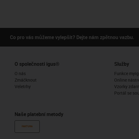
Co pro vás můžeme vylepšit? Dejte nám zpětnou vazbu.
O společnosti igus®
Služby
O nás
Funkce myig
Zmáčknout
Online nástr
Veletrhy
Vzorky zdar
Portál se so
Naše platební metody
FAKTURA