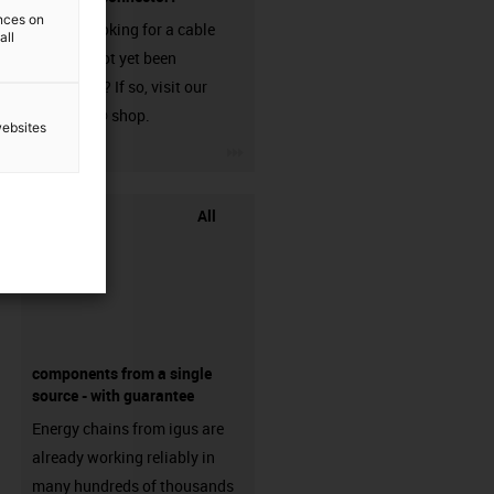
ences on
Are you looking for a cable
all
that has not yet been
harnessed? If so, visit our
chainflex® shop.
websites
igus-icon-3arrow
All
components from a single
source - with guarantee
Energy chains from igus are
already working reliably in
many hundreds of thousands