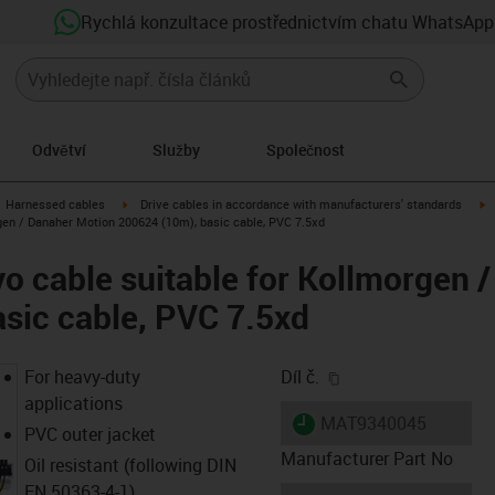
Rychlá konzultace prostřednictvím chatu WhatsApp
Odvětví
Služby
Společnost
gus-icon-arrow-right
igus-icon-arrow-right
i
Harnessed cables
Drive cables in accordance with manufacturers' standards
gen / Danaher Motion 200624 (10m), basic cable, PVC 7.5xd
o cable suitable for Kollmorgen 
sic cable, PVC 7.5xd
igus-icon-copy-clip
For heavy-duty
Díl č.
applications
igus-icon-lieferzeit
MAT9340045
PVC outer jacket
Manufacturer Part No
Oil resistant (following DIN
EN 50363-4-1)