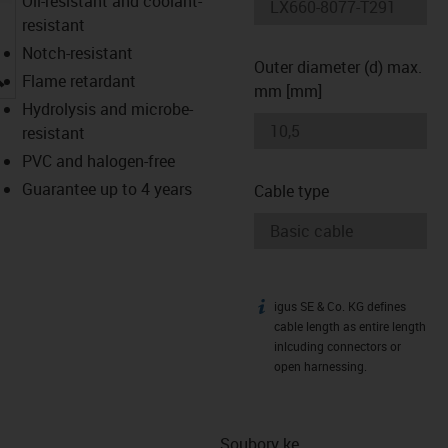
Oil-resistant and coolant-
resistant
Notch-resistant
Outer diameter (d) max.
igus-icon-lupe
Flame retardant
mm [mm]
Hydrolysis and microbe-
resistant
PVC and halogen-free
Guarantee up to 4 years
Cable type
igus SE & Co. KG defines
igus-icon-info
cable length as entire length
inlcuding connectors or
open harnessing.
Soubory ke