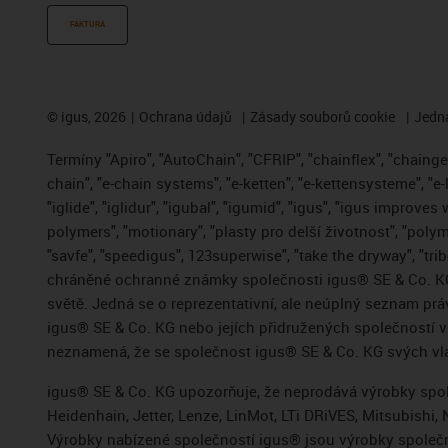
FAKTURA
©
igus, 2026
Ochrana údajů
Zásady souborů cookie
Jedna
Termíny "Apiro", "AutoChain", "CFRIP", "chainflex", "chainge",
chain", "e-chain systems", "e-ketten", "e-kettensysteme", "e-
"iglide", "iglidur", "igubal", "igumid", "igus", "igus improve
polymers", "motionary", "plasty pro delší životnost", "polym
"savfe", "speedigus", 123superwise", "take the dryway", "trib
chráněné ochranné známky společnosti igus® SE & Co. KG
světě. Jedná se o reprezentativní, ale neúplný seznam pr
igus® SE & Co. KG nebo jejích přidružených společností
neznamená, že se společnost igus® SE & Co. KG svých vla
igus® SE & Co. KG upozorňuje, že neprodává výrobky spole
Heidenhain, Jetter, Lenze, LinMot, LTi DRiVES, Mitsubish
Výrobky nabízené společností igus® jsou výrobky společn