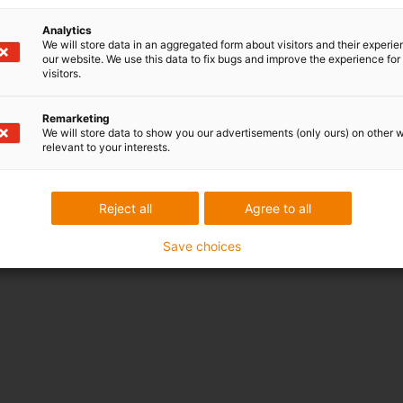
Analytics
We will store data in an aggregated form about visitors and their experi
our website. We use this data to fix bugs and improve the experience for 
visitors.
Remarketing
We will store data to show you our advertisements (only ours) on other 
relevant to your interests.
Reject all
Agree to all
Save choices