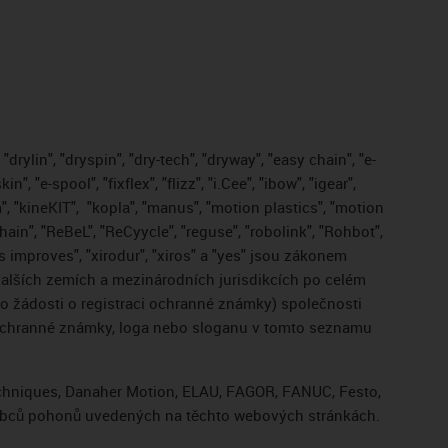
drylin", "dryspin", "dry-tech", "dryway", "easy chain", "e-
, "e-spool", "fixflex", "flizz", "i.Cee", "ibow", "igear",
", "kineKIT",
"kopla", "manus", "motion plastics", "motion
ain", "ReBeL", "ReCyycle", "reguse", "robolink", "Rohbot",
gus improves", "xirodur", "xiros" a "yes" jsou zákonem
lších zemích a mezinárodních jurisdikcích po celém
bo žádosti o registraci ochranné známky) společnosti
 ochranné známky, loga nebo sloganu v tomto seznamu
Techniques, Danaher Motion, ELAU, FAGOR, FANUC, Festo,
výrobců pohonů uvedených na těchto webových stránkách.