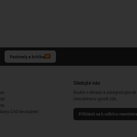
Pochvaly a kritika
Sledujte nás
us
Buďte v obraze a zaregistrujte se
oje
newsletteru igus® zde.
ma
ubory CAD ke stažení
Přihlásit se k odběru newslett