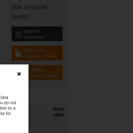
zda se bude
hodit?
Výpočet
igus-icon-lebensdauerrechner
životnosti
Stáhnout
igus-icon-download-plan
soubory EPLAN
Požádat o
igus-icon-gratismuster
bezplatný vzorek
 Data
ou do not
ion to a
Buy a
ta for
cable