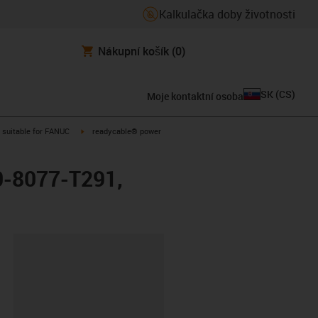
Kalkulačka doby životnosti
Nákupní košík
(0)
SK
(
CS
)
Moje kontaktní osoba
gus-icon-arrow-right
igus-icon-arrow-right
suitable for FANUC
readycable® power
0-8077-T291,
board