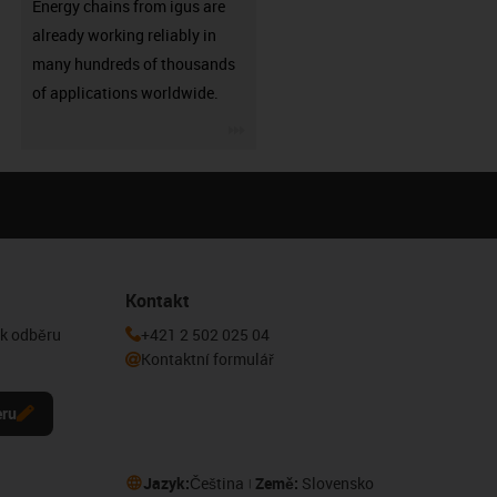
Energy chains from igus are
already working reliably in
many hundreds of thousands
of applications worldwide.
igus-icon-3arrow
Kontakt
 k odběru
+421 2 502 025 04
Kontaktní formulář
eru
Jazyk:
Čeština
Země:
Slovensko