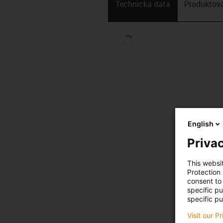
Technická data
Produktová
English
Privac
This websi
Protection
consent to 
specific p
specific pu
Visit our P