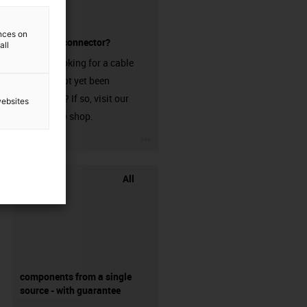
ences on
without a connector?
all
Are you looking for a cable
that has not yet been
harnessed? If so, visit our
websites
chainflex® shop.
igus-icon-3arrow
All
components from a single
source - with guarantee