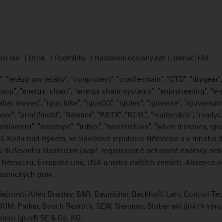
cí řád
Otisk
Podmínky
Nastavení ochrany dat
Jednací řád
 "řetězy pro jeřáby", "conprotect", "cradle-chain", "CTD", "drygear", "
loop", "energy
chain", "energy chain systems", "enjoyneering", "e-skin"
s what moves", "igus:bike", "igusGO", "igutex", "iguverse", "iguversum
ore", "print2mold", "Rawbot", "RBTX", "RCYL", "readycable", "readych
ofilament", "tribotape", "triflex", "twisterchain", "when it moves, i
, Kolín nad Rýnem, ve Spolkové republice Německo a v mnoha da
áv duševního vlastnictví (např. registrované ochranné známky ne
 v Německu, Evropské unii, USA a/nebo dalších zemích. Absence
stnických práv.
čností Allen Bradley, B&R, Baumüller, Beckhoff, Lahr, Control 
i, NUM, Parker, Bosch Rexroth, SEW, Siemens, Stöber ani jiných 
osti igus® SE & Co. KG.