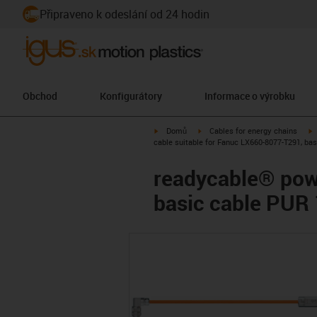
Připraveno k odeslání od 24 hodin
Obchod
Konfigurátory
Informace o výrobku
igus-icon-arrow-right
igus-icon-arrow-right
i
Domů
Cables for energy chains
cable suitable for Fanuc LX660-8077-T291, ba
readycable® pow
basic cable PUR