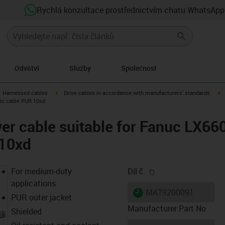
Rychlá konzultace prostřednictvím chatu WhatsApp
Odvětví
Služby
Společnost
gus-icon-arrow-right
igus-icon-arrow-right
i
Harnessed cables
Drive cables in accordance with manufacturers' standards
sic cable PUR 10xd
er cable suitable for Fanuc LX66
 10xd
igus-icon-copy-clip
For medium-duty
Díl č.
applications
igus-icon-lieferzeit
MAT9200091
PUR outer jacket
Manufacturer Part No
Shielded