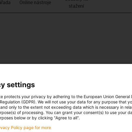
­řada
Online nástroje
stažení
y settings
te protects your privacy by adhering to the European Union General
 Regulation (GDPR). We will not use your data for any purpose that y
and only to the extent not exceeding data which is necessary in relat
urpose(s) of processing. You can grant your consent(s) to use your da
rposes below or by clicking "Agree to all".
rivacy Policy page for more