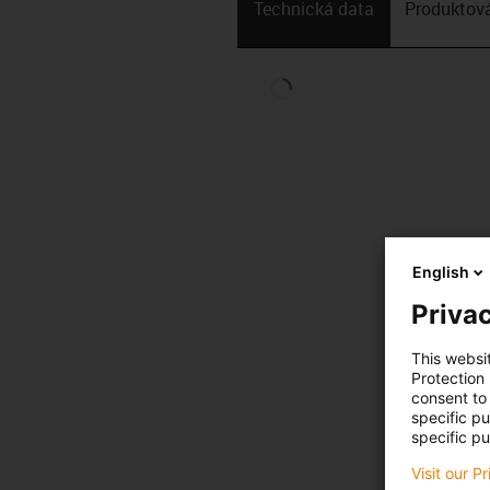
Technická data
Produktová
English
Privac
This websi
Protection
consent to 
specific p
specific pu
Visit our P