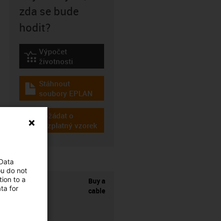
zda se bude
hodit?
Výpočet
igus-icon-lebensdauerrechner
životnosti
Stáhnout
igus-icon-download-plan
soubory EPLAN
Požádat o
igus-icon-gratismuster
bezplatný vzorek
 Data
ou do not
ion to a
Buy a
ta for
cable