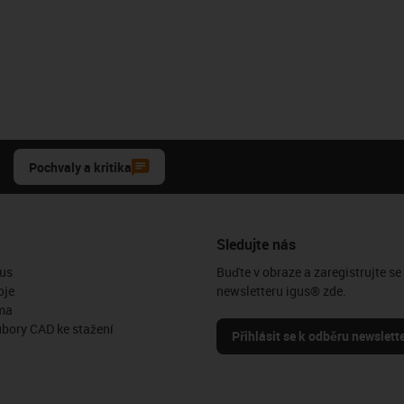
Pochvaly a kritika
Sledujte nás
us
Buďte v obraze a zaregistrujte se
oje
newsletteru igus® zde.
ma
ubory CAD ke stažení
Přihlásit se k odběru newslett