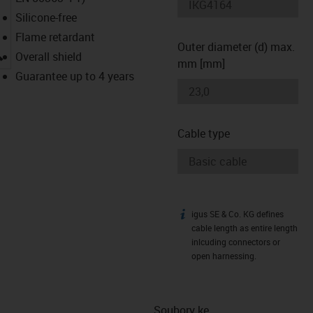
Silicone-free
Flame retardant
Outer diameter (d) max.
igus-icon-lupe
Overall shield
mm [mm]
Guarantee up to 4 years
Cable type
igus SE & Co. KG defines
igus-icon-info
cable length as entire length
inlcuding connectors or
open harnessing.
Soubory ke