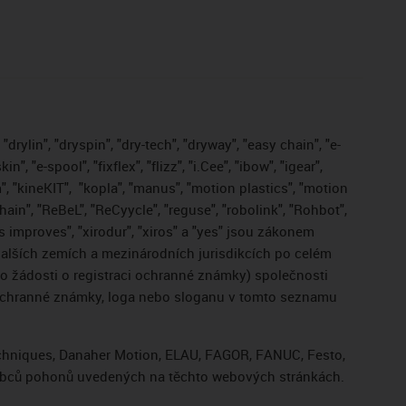
drylin", "dryspin", "dry-tech", "dryway", "easy chain", "e-
, "e-spool", "fixflex", "flizz", "i.Cee", "ibow", "igear",
", "kineKIT",
"kopla", "manus", "motion plastics", "motion
ain", "ReBeL", "ReCyycle", "reguse", "robolink", "Rohbot",
gus improves", "xirodur", "xiros" a "yes" jsou zákonem
lších zemích a mezinárodních jurisdikcích po celém
bo žádosti o registraci ochranné známky) společnosti
 ochranné známky, loga nebo sloganu v tomto seznamu
Techniques, Danaher Motion, ELAU, FAGOR, FANUC, Festo,
výrobců pohonů uvedených na těchto webových stránkách.