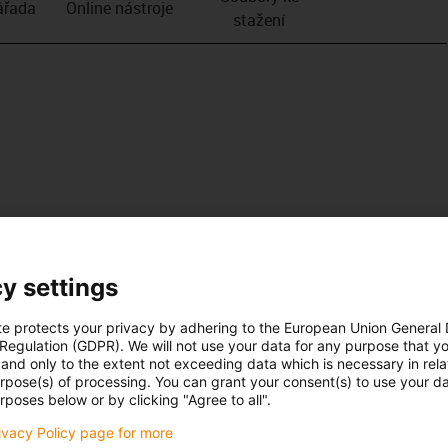
­řada
Online nástroje
stažení
y settings
te protects your privacy by adhering to the European Union General
 Regulation (GDPR). We will not use your data for any purpose that y
and only to the extent not exceeding data which is necessary in relat
urpose(s) of processing. You can grant your consent(s) to use your da
rposes below or by clicking "Agree to all".
rivacy Policy page for more