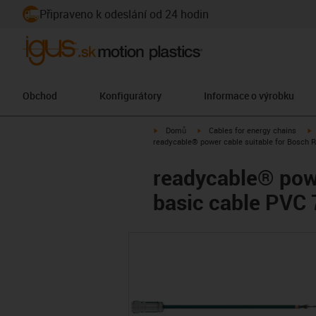
Připraveno k odeslání od 24 hodin
Obchod
Konfigurátory
Informace o výrobku
igus-icon-arrow-right
igus-icon-arrow-right
i
Domů
Cables for energy chains
readycable® power cable suitable for Bosch R
readycable® powe
basic cable PVC 