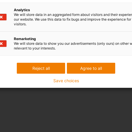
Analytics
We will store data in an aggregated form about visitors and their experi
our website. We use this data to fix bugs and improve the experience for 
visitors.
Remarketing
We will store data to show you our advertisements (only ours) on other 
relevant to your interests.
Reject all
Agree to all
Save choices