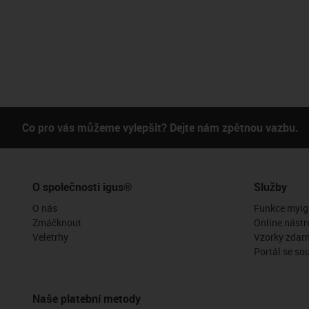
Co pro vás můžeme vylepšit? Dejte nám zpětnou vazbu.
O společnosti igus®
Služby
O nás
Funkce myig
Zmáčknout
Online nástr
Veletrhy
Vzorky zdar
Portál se so
Naše platební metody