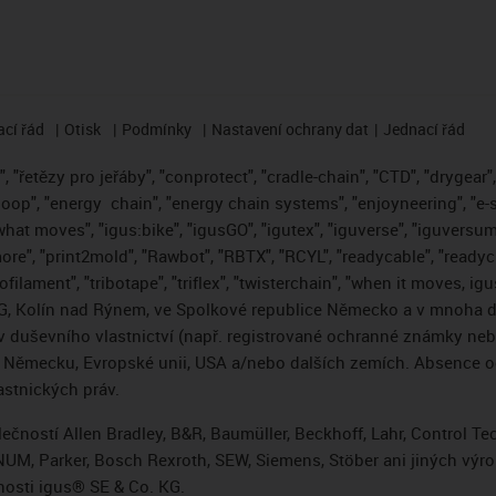
cí řád
Otisk
Podmínky
Nastavení ochrany dat
Jednací řád
 "řetězy pro jeřáby", "conprotect", "cradle-chain", "CTD", "drygear", "
loop", "energy
chain", "energy chain systems", "enjoyneering", "e-skin"
s what moves", "igus:bike", "igusGO", "igutex", "iguverse", "iguversum
ore", "print2mold", "Rawbot", "RBTX", "RCYL", "readycable", "readych
ofilament", "tribotape", "triflex", "twisterchain", "when it moves, i
, Kolín nad Rýnem, ve Spolkové republice Německo a v mnoha da
áv duševního vlastnictví (např. registrované ochranné známky ne
 v Německu, Evropské unii, USA a/nebo dalších zemích. Absence
stnických práv.
čností Allen Bradley, B&R, Baumüller, Beckhoff, Lahr, Control 
i, NUM, Parker, Bosch Rexroth, SEW, Siemens, Stöber ani jiných 
osti igus® SE & Co. KG.