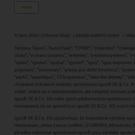
FAKTURA
©
igus, 2026
Ochrana údajů
Zásady souborů cookie
Jedna
Termíny "Apiro", "AutoChain", "CFRIP", "chainflex", "chainge",
chain", "e-chain systems", "e-ketten", "e-kettensysteme", "e-
"iglide", "iglidur", "igubal", "igumid", "igus", "igus improve
polymers", "motionary", "plasty pro delší životnost", "polym
"savfe", "speedigus", 123superwise", "take the dryway", "trib
chráněné ochranné známky společnosti igus® SE & Co. KG
světě. Jedná se o reprezentativní, ale neúplný seznam pr
igus® SE & Co. KG nebo jejích přidružených společností
neznamená, že se společnost igus® SE & Co. KG svých vla
igus® SE & Co. KG upozorňuje, že neprodává výrobky spole
Heidenhain, Jetter, Lenze, LinMot, LTi DRiVES, Mitsubish
Výrobky nabízené společností igus® jsou výrobky společn