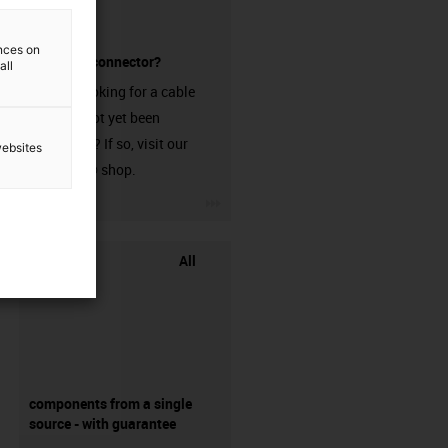
ences on
without a connector?
all
Are you looking for a cable
that has not yet been
harnessed? If so, visit our
websites
chainflex® shop.
igus-icon-3arrow
All
components from a single
source - with guarantee