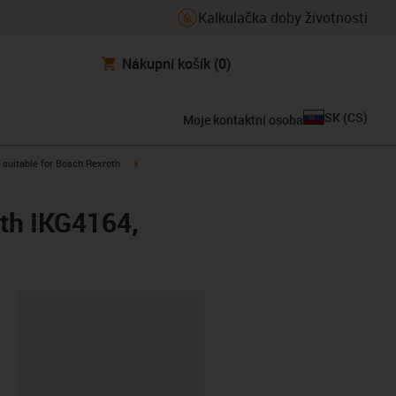
Kalkulačka doby životnosti
Nákupní košík
(0)
SK
(
CS
)
Moje kontaktní osoba
gus-icon-arrow-right
igus-icon-arrow-right
suitable for Bosch Rexroth
oth IKG4164,
board