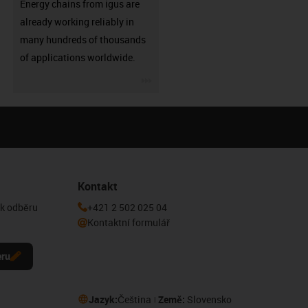
Energy chains from igus are
already working reliably in
many hundreds of thousands
of applications worldwide.
igus-icon-3arrow
Kontakt
 k odběru
+421 2 502 025 04
Kontaktní formulář
eru
Jazyk:
Čeština
Země:
Slovensko