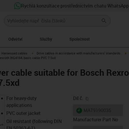
Rychlá konzultace prostřednictvím chatu WhatsApp
Odvětví
Služby
Společnost
gus-icon-arrow-right
igus-icon-arrow-right
i
Harnessed cables
Drive cables in accordance with manufacturers' standards
exroth IKG4164, basic cable PVC 7.5xd
r cable suitable for Bosch Rexr
7.5xd
igus-icon-copy-clip
For heavy-duty
Díl č.
applications
igus-icon-lieferzeit
MAT9190035
PVC outer jacket
Manufacturer Part No
Oil resistant (following DIN
EN 50363-4-1)