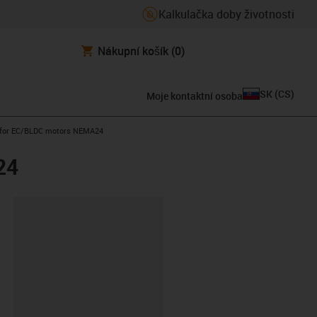
Kalkulačka doby životnosti
Nákupní košík
(0)
SK
(
CS
)
Moje kontaktní osoba
or for EC/BLDC motors NEMA24
24
board