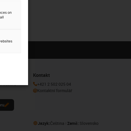
ences on
all
websites
Kontakt
 k odběru
+421 2 502 025 04
Kontaktní formulář
eru
Jazyk:
Čeština
Země:
Slovensko