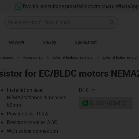
Rychlá konzultace prostřednictvím chatu WhatsApp
Odvětví
Služby
Společnost
-arrow-right
igus-icon-arrow-right
igus-icon-arrow-right
igus-icon-arrow-right
ic motors
Accessories
External braking resistors
External brake resist
esistor for EC/BLDC motors NEMA
igus-icon-copy-clip
Installation size:
Díl č.
NEMA24/flange dimension
igus-icon-lieferzeit-dot
DLE-BR-100-3R3
60mm
Power class: 100W
Resistance value: 3.3Ω
-icon-lupe
-icon-lupe
With solder connection