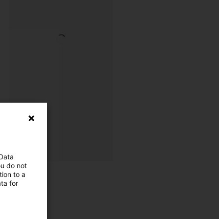
 Data
ou do not
ion to a
ta for