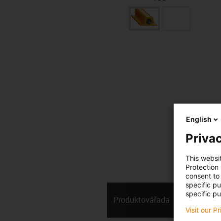
English
Privac
This websi
Protection
consent to 
specific p
specific pu
Produktová­řada
Technická
Visit our P