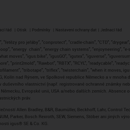
cí řád
Otisk
Podmínky
Nastavení ochrany dat
Jednací řád
 "řetězy pro jeřáby", "conprotect", "cradle-chain", "CTD", "drygear", "
loop", "energy
chain", "energy chain systems", "enjoyneering", "e-skin"
s what moves", "igus:bike", "igusGO", "igutex", "iguverse", "iguversum
ore", "print2mold", "Rawbot", "RBTX", "RCYL", "readycable", "readych
ofilament", "tribotape", "triflex", "twisterchain", "when it moves, i
, Kolín nad Rýnem, ve Spolkové republice Německo a v mnoha da
áv duševního vlastnictví (např. registrované ochranné známky ne
 v Německu, Evropské unii, USA a/nebo dalších zemích. Absence
stnických práv.
čností Allen Bradley, B&R, Baumüller, Beckhoff, Lahr, Control 
i, NUM, Parker, Bosch Rexroth, SEW, Siemens, Stöber ani jiných 
osti igus® SE & Co. KG.