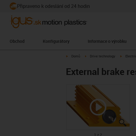
Připraveno k odeslání od 24 hodin
Obchod
Konfigurátory
Informace o výrobku
igus-icon-arrow-right
igus-icon-arrow-right
igus-icon
Domů
Drive technology
Electr
External brake r
igus
igus
1 z 2