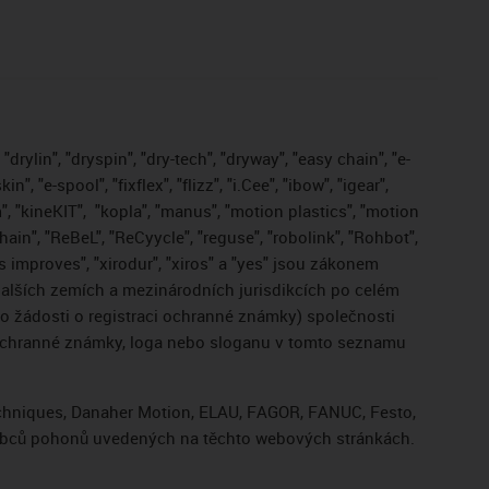
drylin", "dryspin", "dry-tech", "dryway", "easy chain", "e-
, "e-spool", "fixflex", "flizz", "i.Cee", "ibow", "igear",
", "kineKIT",
"kopla", "manus", "motion plastics", "motion
ain", "ReBeL", "ReCyycle", "reguse", "robolink", "Rohbot",
gus improves", "xirodur", "xiros" a "yes" jsou zákonem
lších zemích a mezinárodních jurisdikcích po celém
bo žádosti o registraci ochranné známky) společnosti
 ochranné známky, loga nebo sloganu v tomto seznamu
Techniques, Danaher Motion, ELAU, FAGOR, FANUC, Festo,
výrobců pohonů uvedených na těchto webových stránkách.