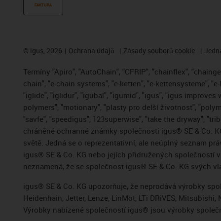
FAKTURA
©
igus, 2026
Ochrana údajů
Zásady souborů cookie
Jedna
Termíny "Apiro", "AutoChain", "CFRIP", "chainflex", "chainge",
chain", "e-chain systems", "e-ketten", "e-kettensysteme", "e-
"iglide", "iglidur", "igubal", "igumid", "igus", "igus improve
polymers", "motionary", "plasty pro delší životnost", "polym
"savfe", "speedigus", 123superwise", "take the dryway", "trib
chráněné ochranné známky společnosti igus® SE & Co. KG
světě. Jedná se o reprezentativní, ale neúplný seznam pr
igus® SE & Co. KG nebo jejích přidružených společností
neznamená, že se společnost igus® SE & Co. KG svých vla
igus® SE & Co. KG upozorňuje, že neprodává výrobky spole
Heidenhain, Jetter, Lenze, LinMot, LTi DRiVES, Mitsubish
Výrobky nabízené společností igus® jsou výrobky společn