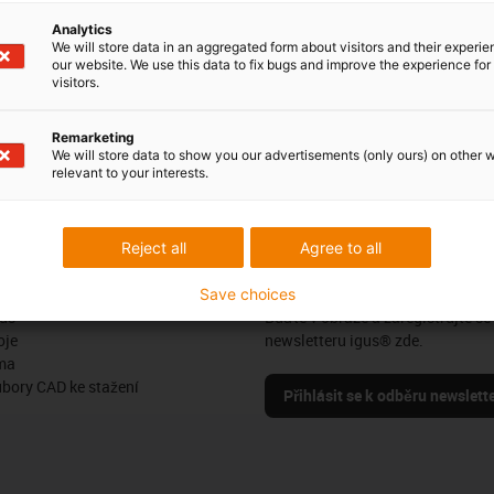
oltages are generated that can flow back. This can result in
Analytics
counteract this, igus® has external braking resistors in its
We will store data in an aggregated form about visitors and their experi
our website. We use this data to fix bugs and improve the experience for 
 the induced voltage into heat. This allows the motor to be
visitors.
.
Remarketing
We will store data to show you our advertisements (only ours) on other 
relevant to your interests.
Pochvaly a kritika
Reject all
Agree to all
Sledujte nás
Save choices
us
Buďte v obraze a zaregistrujte se
oje
newsletteru igus® zde.
ma
ubory CAD ke stažení
Přihlásit se k odběru newslett