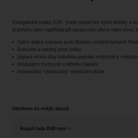
Energetické trubky E2R - malá rozteč pro vyšší otáčky a t
prachem, jako například při zpracování dřeva nebo kovů, 
Velmi dobrá ochrana proti třískám (včetně horkých tříse
Robustní a odolný proti úniku
Úspora místa díky dobrému poměru vnitřních a vnějšíc
Modulární možnosti vnitřního členění
Univerzální "všestranný" montážní držák
Otevřeno na vnější straně
Koupit řadu R48
nyní