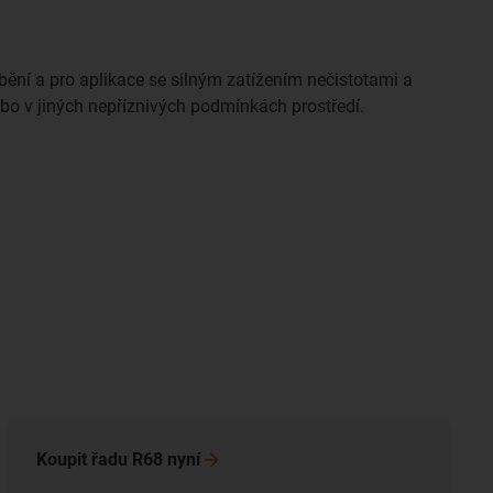
ábění a pro aplikace se silným zatížením nečistotami a
bo v jiných nepříznivých podmínkách prostředí.
Koupit řadu R68
nyní