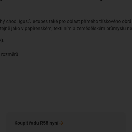
ichý chod. igus® e-tubes také pro oblast přímého třískového obr
stejně jako v papírenském, textilním a zemědělském průmyslu ne
k).
h rozměrů
Koupit řadu R58
nyní