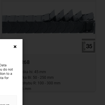
Řada R68
 Data
ou do not
vnitřní výška hi: 45 mm
ion to a
vnitřní šířka Bi: 50 - 250 mm
ta for
poloměr ohybu R: 100 - 300 mm
rozteč: 36 mm
ences on