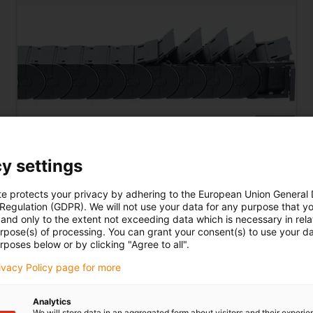
y settings
Řada R58
te protects your privacy by adhering to the European Union General
 Regulation (GDPR). We will not use your data for any purpose that y
vnitřní výška hi: 35 mm
and only to the extent not exceeding data which is necessary in relat
vnitřní šířka Bi: 50 - 200 mm
urpose(s) of processing. You can grant your consent(s) to use your da
rposes below or by clicking "Agree to all".
poloměr ohybu R: 75 - 250 mm
rozteč: 33,3 mm
rivacy Policy page for more
Analytics
We will store data in an aggregated form about visitors and their experi