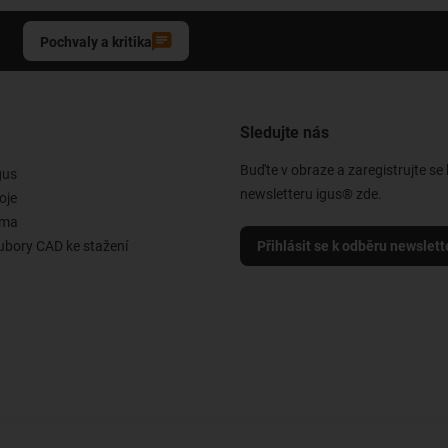
Pochvaly a kritika
Sledujte nás
Buďte v obraze a zaregistrujte se
gus
newsletteru igus® zde.
oje
rma
ubory CAD ke stažení
Přihlásit se k odběru newslett