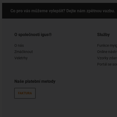
Co pro vás můžeme vylepšit? Dejte nám zpětnou vazbu.
O společnosti igus®
Služby
O nás
Funkce myi
Zmáčknout
Online nástr
Veletrhy
Vzorky zda
Portál se so
Naše platební metody
FAKTURA