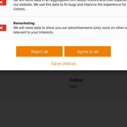
our website. We use this data to fix bugs and improve the experience for 
visitors.
Remarketing
We will store data to show you our advertisements (only ours) on other 
relevant to your interests.
Preprava a konzulta
Osobne:
Reject all
Agree to all
Pondelí až pátek od 7:00 do 
Save choices
Sobota od 8:00 do 12:00.
Online:
24h