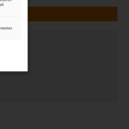
all
websites
ce
20:00.