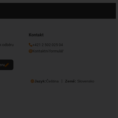
Kontakt
 k odběru
+421 2 502 025 04
Kontaktní formulář
eru
Jazyk:
Čeština
Země:
Slovensko