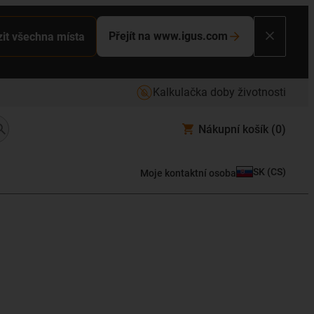
Přejít na www.igus.com
it všechna místa
Kalkulačka doby životnosti
Nákupní košík
(0)
SK
(
CS
)
Moje kontaktní osoba