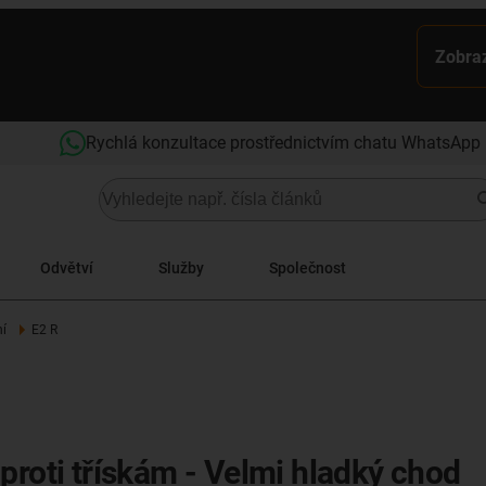
Zobraz
Rychlá konzultace prostřednictvím chatu WhatsApp
Odvětví
Služby
Společnost
ní
E2 R
proti třískám - Velmi hladký chod