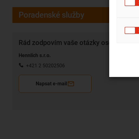
Poradenské služby
Rád zodpovím vaše otázky osobne
Hennlich s.r.o.
+421 2 50202506
Napsat e-mail