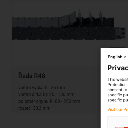
English
Privac
Řada R48
This websi
Protection
vnitřní výška hi: 25 mm
consent to 
vnitřní šířka Bi: 25 - 130 mm
specific p
specific pu
poloměr ohybu R: 60 - 250 mm
rozteč: 30,3 mm
Visit our P