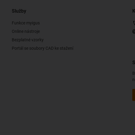
Služby
K
Funkce myigus
Online nástroje
Bezplatné vzorky
Portál se soubory CAD ke stažení
S
B
n