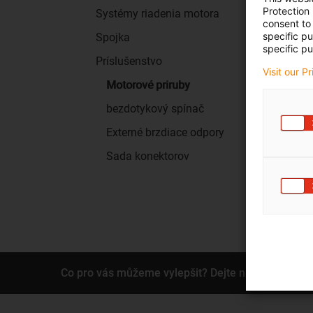
Protection
Systémy riadenia motora
consent to 
specific p
Spojka
specific pu
Príslušenstvo
Visit our P
Motorové priruby
bezdotykový spínač
Externé brzdiace odpory
Sada konektorov
Co pro vás můžeme vylepšit? Dejte nám zpětnou 