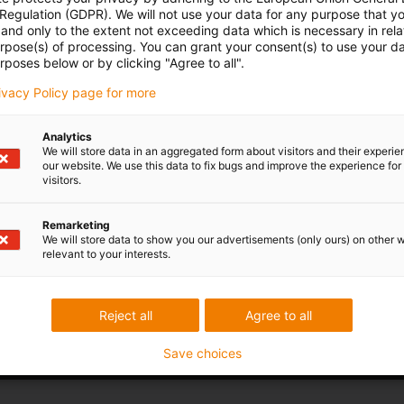
 Regulation (GDPR). We will not use your data for any purpose that y
and only to the extent not exceeding data which is necessary in relat
urpose(s) of processing. You can grant your consent(s) to use your da
rposes below or by clicking "Agree to all".
rivacy Policy page for more
Analytics
We will store data in an aggregated form about visitors and their experi
our website. We use this data to fix bugs and improve the experience for 
visitors.
Remarketing
We will store data to show you our advertisements (only ours) on other 
relevant to your interests.
Reject all
Agree to all
vazbu.
Save choices
Pochvaly a kritika