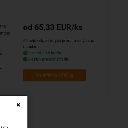
od 65,33 EUR/ks
 the
unting
52 položiek, z ktorých je pripravených na
odoslanie:
3 za 24 – 48 hodín
or
28 za 5 pracovných dní
aw
'Na stránku výrobku
 Data