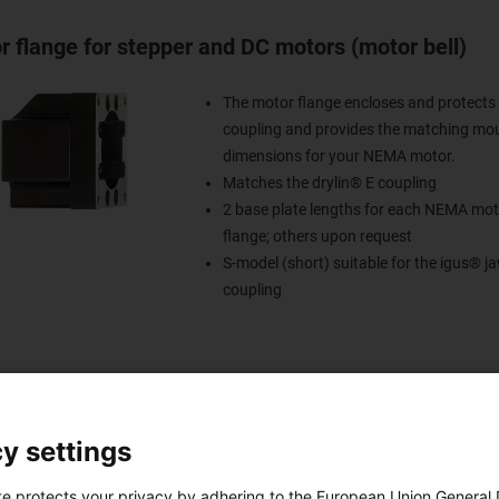
r flange for stepper and DC motors (motor bell)
The motor flange encloses and protects
coupling and provides the matching mo
dimensions for your NEMA motor.
Matches the drylin® E coupling
2 base plate lengths for each NEMA mot
flange; others upon request
S-model (short) suitable for the igus® j
coupling
y settings
te protects your privacy by adhering to the European Union General