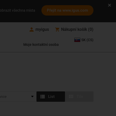
Přejít na www.igus.com
obrazit všechna místa
myigus
Nákupní košík
(
0
)
SK (CS)
Moje kontaktní osoba
List
Tile