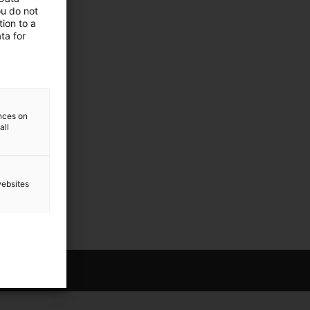
ou do not
ion to a
ta for
ences on
all
websites