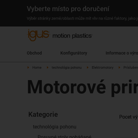
Vyberte místo pro doručení
Výběr stránky země/oblasti může mít vliv na různé faktory, jako
Obchod
Konfigurátory
Informace o výr
Home
technológia pohonu
Elektromotory
Prísluše
Motorové pri
Kategorie
Pocet vý
technológia pohonu
Posuvné stoly poháňané