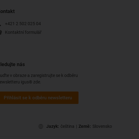
ontakt
+421 2 502 025 04
Kontaktní formulář
ledujte nás
uďte v obraze a zaregistrujte se k odběru
ewsletteru igus® zde.
Přihlásit se k odběru newsletteru
Jazyk:
čeština
|
Země:
Slovensko