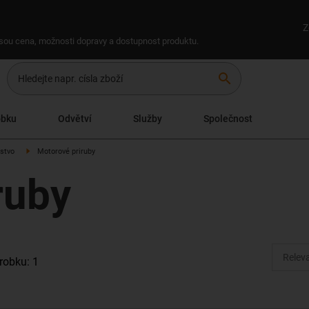
Z
 jsou cena, možnosti dopravy a dostupnost produktu.
search
obku
Odvětví
Služby
Společnost
nstvo
Motorové priruby
ruby
robku: 1