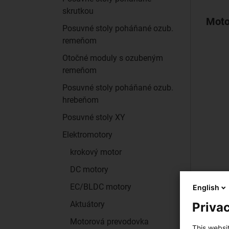
skrutkou
Moto
Posuvné stoly poháňané ozub.
remeňom
Otočné moduly s ozubeným
remeňom
Posuvné stoly poháňané ozub.
hrebeňom
Posuvné stoly XY
Elektromotory
krokový motor
DC motory
EC/BLDC motory
English
Aktuátory
Privac
Motorová prevodovka
This websi