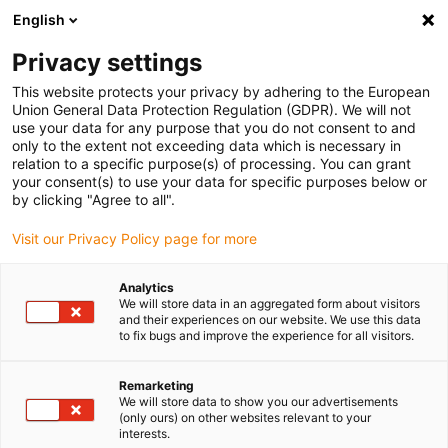
English
(0)
Privacy settings
igus-icon-arrow-right
igus-icon-arrow-right
Domů
dryspin lead screw technology
This website protects your privacy by adhering to the European
Union General Data Protection Regulation (GDPR). We will not
use your data for any purpose that you do not consent to and
only to the extent not exceeding data which is necessary in
Technológia pohybovej skrutky
relation to a specific purpose(s) of processing. You can grant
your consent(s) to use your data for specific purposes below or
by clicking "Agree to all".
dryspin®
Visit our Privacy Policy page for more
Analytics
We will store data in an aggregated form about visitors
and their experiences on our website. We use this data
Naša ponuka produktov s technológiou pohybovej skrutky zahŕňa
to fix bugs and improve the experience for all visitors.
rôznorodé valcové matice pohybovej skrutky, ich príslušenstvo a
skrutkové vedenia v rôznych rozmeroch a dizajnoch. Šesť rôznych
Remarketing
typov valcových matíc pohybovej skrutky vyrobených zo šiestich
We will store data to show you our advertisements
rôznych materiálov s individualizovanými špecifikáciami je k
(only ours) on other websites relevant to your
dispozícii. Vhodné závitové šrúby sú dostupné s vysokým
interests.