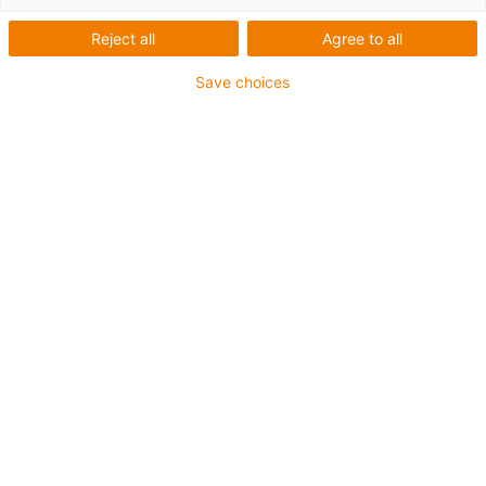
plastů, které splňují všechny příslušné průmyslové i
výrobcem stanovené požadavky na požární ochranu.
Reject all
Agree to all
Save choices
Rád bych obdržel tento white paper, abych se o
tomto tématu dozvěděl více.