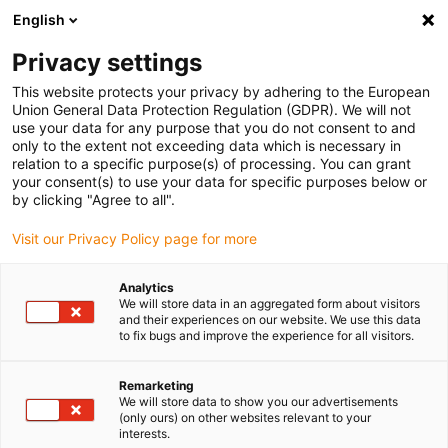
English
Privacy settings
This website protects your privacy by adhering to the European
Union General Data Protection Regulation (GDPR). We will not
use your data for any purpose that you do not consent to and
only to the extent not exceeding data which is necessary in
Bílá kniha: Hořlavost
relation to a specific purpose(s) of processing. You can grant
your consent(s) to use your data for specific purposes below or
plastů v kabinách letadel
by clicking "Agree to all".
Visit our Privacy Policy page for more
Plasty používané v interiérech letadel musí splňovat
Analytics
We will store data in an aggregated form about visitors
přísné požadavky na požární bezpečnost. Existují
and their experiences on our website. We use this data
obecné a odvětvové předpisy, stejně jako specifikace
to fix bugs and improve the experience for all visitors.
jednotlivých výrobců. Pro designéra, který vyvíjí např.
sedadla, přepážky, kuchyňky nebo jiné součásti kabiny
Remarketing
letadla – neexistují žádná omezení. Mají k dispozici
We will store data to show you our advertisements
(only ours) on other websites relevant to your
vysoce odolné lehké materiály vyrobené z technických
interests.