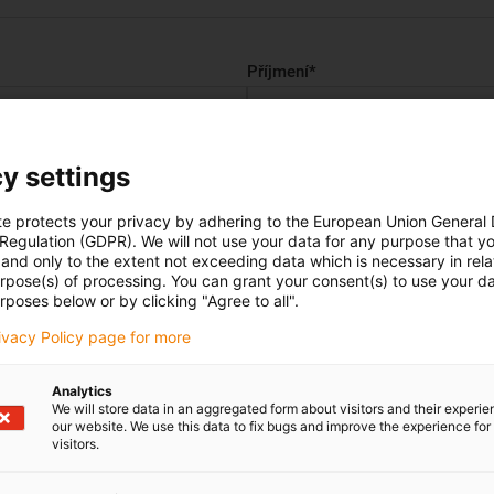
Příjmení
*
y settings
te protects your privacy by adhering to the European Union General
 Regulation (GDPR). We will not use your data for any purpose that y
and only to the extent not exceeding data which is necessary in relat
urpose(s) of processing. You can grant your consent(s) to use your da
rposes below or by clicking "Agree to all".
rivacy Policy page for more
Analytics
Lokace
*
We will store data in an aggregated form about visitors and their experi
our website. We use this data to fix bugs and improve the experience for 
visitors.