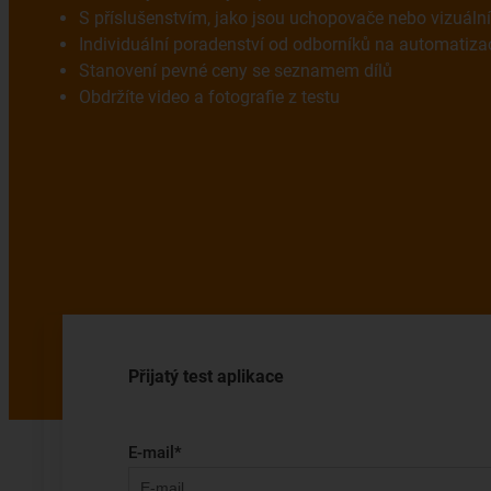
S příslušenstvím, jako jsou uchopovače nebo vizuáln
Individuální poradenství od odborníků na automatiza
Stanovení pevné ceny se seznamem dílů
Obdržíte video a fotografie z testu
Přijatý test aplikace
E-mail
*