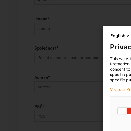
Jméno
*
English
Privac
Společnost
*
This websi
Protection
consent to 
specific p
Adresa
*
specific pu
Visit our P
PSČ
*