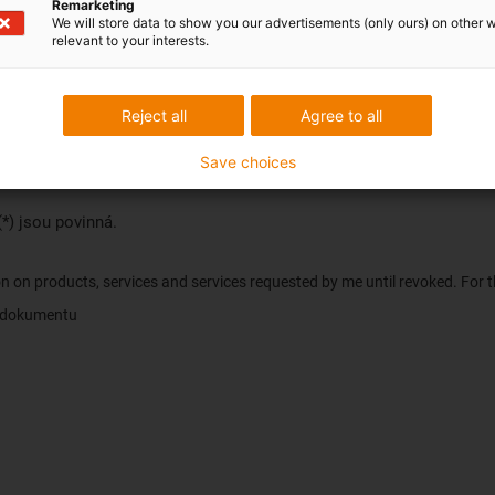
Remarketing
We will store data to show you our advertisements (only ours) on other 
relevant to your interests.
Reject all
Agree to all
Save choices
) jsou povinná.
tion on products, services and services requested by me until revoked. For
v dokumentu