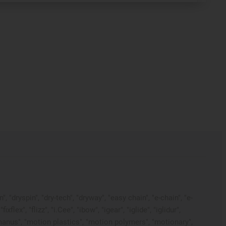
, "dryspin", "dry-tech", "dryway", "easy chain", "e-chain", "e-
flex", "flizz", "i.Cee", "ibow", "igear", "iglide", "iglidur",
manus", "motion plastics", "motion polymers", "motionary",