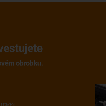
vestujete
 svém obrobku.
nastavení