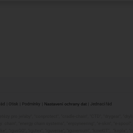
řád
Otisk
Podmínky
Nastavení ochrany dat
Jednací řád
tězy pro jeřáby", "conprotect", "cradle-chain", "CTD", "drygear", "drylin"
gy
chain", "energy chain systems", "enjoyneering", "e-skin", "e-spool", "fix
ke", "igusGO", "igutex", "iguverse", "iguversum", "kineKIT",
"kopla", "