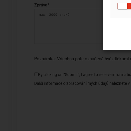
Zpráva
*
Poznámka: Všechna pole označená hvězdičkami (*
By clicking on “Submit”, I agree to receive informa
Další informace o zpracování mých údajů naleznete 