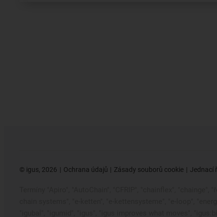
©
igus, 2026
Ochrana údajů
Zásady souborů cookie
Jednací 
Termíny "Apiro", "AutoChain", "CFRIP", "chainflex", "chainge", "ře
chain systems", "e-ketten", "e-kettensysteme", "e-loop", "ener
"igubal", "igumid", "igus", "igus improves what moves", "igus:bi