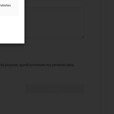
websites
 this purpose, igus® processes my personal data.
Odeslat