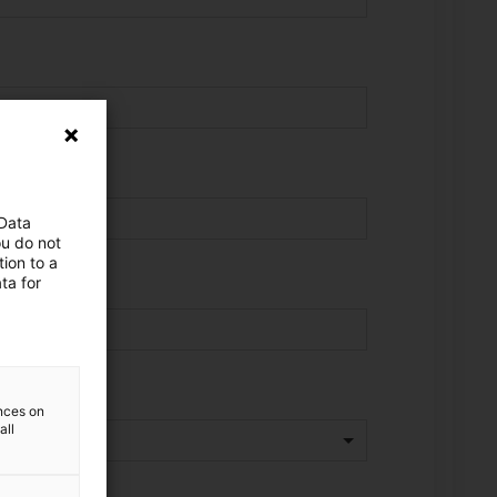
 Data
ou do not
ion to a
ta for
ences on
all