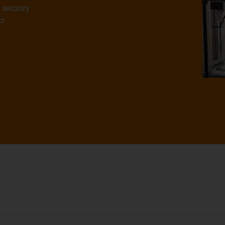
í senzory
ci