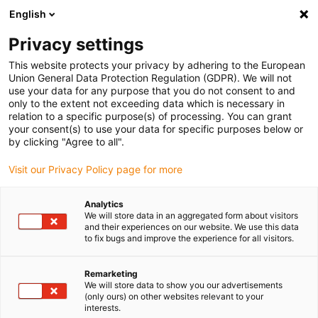
English
Privacy settings
This website protects your privacy by adhering to the European
Produkty
Konfigurátory
Informace
Služby
Společn
Union General Data Protection Regulation (GDPR). We will not
use your data for any purpose that you do not consent to and
Home
> Systémy E-Chain®
> Přehled výrobků
> E4/lehké e-tubes
> Řada 188
only to the extent not exceeding data which is necessary in
relation to a specific purpose(s) of processing. You can grant
Řada 188
your consent(s) to use your data for specific purposes below or
by clicking "Agree to all".
Termín dodania na požiadanie
Visit our Privacy Policy page for more
[
Pr
Analytics
ch
We will store data in an aggregated form about visitors
+2
and their experiences on our website. We use this data
to fix bugs and improve the experience for all visitors.
mě
Sé
Remarketing
We will store data to show you our advertisements
Po
(only ours) on other websites relevant to your
ja
interests.