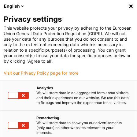
English
Privacy settings
This website protects your privacy by adhering to the European
Produkty
Konfigurátory
Informace
Služby
Společn
Union General Data Protection Regulation (GDPR). We will not
use your data for any purpose that you do not consent to and
Home
> Systémy E-Chain®
> Přehled výrobků
> E4/0 e-tube
> Řada 78
only to the extent not exceeding data which is necessary in
relation to a specific purpose(s) of processing. You can grant
Řada 78
your consent(s) to use your data for specific purposes below or
by clicking "Agree to all".
Termín dodania na požiadanie
Visit our Privacy Policy page for more
[
Pr
Analytics
ch
We will store data in an aggregated form about visitors
+2
and their experiences on our website. We use this data
to fix bugs and improve the experience for all visitors.
mě
Sé
Remarketing
We will store data to show you our advertisements
Po
(only ours) on other websites relevant to your
ja
interests.