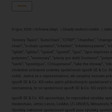
FAKTURA
©
igus, 2026
Ochrana údajů
Zásady souborů cookie
Jedna
Termíny "Apiro", "AutoChain", "CFRIP", "chainflex", "chainge",
chain", "e-chain systems", "e-ketten", "e-kettensysteme", "e-
"iglide", "iglidur", "igubal", "igumid", "igus", "igus improve
polymers", "motionary", "plasty pro delší životnost", "polym
"savfe", "speedigus", 123superwise", "take the dryway", "trib
chráněné ochranné známky společnosti igus® SE & Co. KG
světě. Jedná se o reprezentativní, ale neúplný seznam pr
igus® SE & Co. KG nebo jejích přidružených společností
neznamená, že se společnost igus® SE & Co. KG svých vla
igus® SE & Co. KG upozorňuje, že neprodává výrobky spole
Heidenhain, Jetter, Lenze, LinMot, LTi DRiVES, Mitsubish
Výrobky nabízené společností igus® jsou výrobky společn