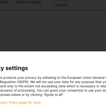
­řada
Online nástroje
stažení
y settings
te protects your privacy by adhering to the European Union General
 Regulation (GDPR). We will not use your data for any purpose that y
and only to the extent not exceeding data which is necessary in relat
urpose(s) of processing. You can grant your consent(s) to use your da
rposes below or by clicking "Agree to all".
rivacy Policy page for more