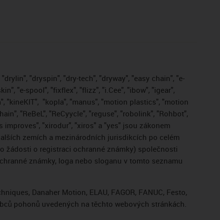
drylin", "dryspin", "dry-tech", "dryway", "easy chain", "e-
, "e-spool", "fixflex", "flizz", "i.Cee", "ibow", "igear",
", "kineKIT",
"kopla", "manus", "motion plastics", "motion
ain", "ReBeL", "ReCyycle", "reguse", "robolink", "Rohbot",
gus improves", "xirodur", "xiros" a "yes" jsou zákonem
lších zemích a mezinárodních jurisdikcích po celém
bo žádosti o registraci ochranné známky) společnosti
 ochranné známky, loga nebo sloganu v tomto seznamu
Techniques, Danaher Motion, ELAU, FAGOR, FANUC, Festo,
výrobců pohonů uvedených na těchto webových stránkách.