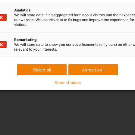
Analytics
We will store data in an aggregated form about visitors and their experi
our website. We use this data to fix bugs and improve the experience for 
visitors.
Remarketing
We will store data to show you our advertisements (only ours) on other 
relevant to your interests.
Reject all
Agree to all
Save choices