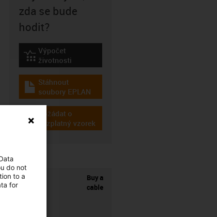
zda se bude
hodit?
Výpočet
igus-icon-lebensdauerrechner
životnosti
Stáhnout
igus-icon-download-plan
soubory EPLAN
Požádat o
igus-icon-gratismuster
bezplatný vzorek
 Data
ou do not
ion to a
Buy a
ta for
cable