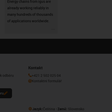
Energy chains from igus are
already working reliably in
many hundreds of thousands
of applications worldwide.
igus-icon-3arrow
Kontakt
 k odběru
+421 2 502 025 04
Kontaktní formulář
eru
Jazyk:
Čeština
Země:
Slovensko