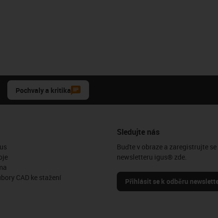
Pochvaly a kritika
Sledujte nás
us
Buďte v obraze a zaregistrujte se
oje
newsletteru igus® zde.
ma
ubory CAD ke stažení
Přihlásit se k odběru newslett