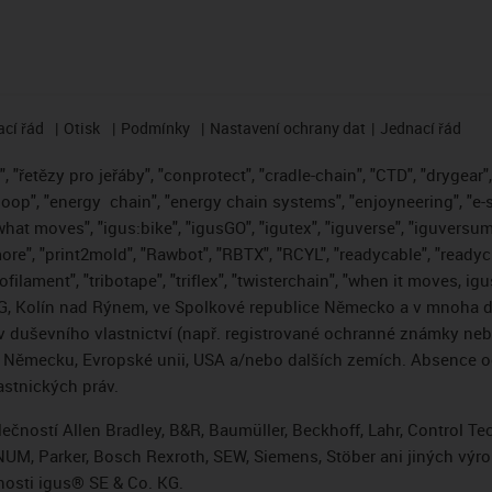
cí řád
Otisk
Podmínky
Nastavení ochrany dat
Jednací řád
 "řetězy pro jeřáby", "conprotect", "cradle-chain", "CTD", "drygear", "
loop", "energy
chain", "energy chain systems", "enjoyneering", "e-skin"
s what moves", "igus:bike", "igusGO", "igutex", "iguverse", "iguversum
ore", "print2mold", "Rawbot", "RBTX", "RCYL", "readycable", "readych
ofilament", "tribotape", "triflex", "twisterchain", "when it moves, i
, Kolín nad Rýnem, ve Spolkové republice Německo a v mnoha da
áv duševního vlastnictví (např. registrované ochranné známky ne
 v Německu, Evropské unii, USA a/nebo dalších zemích. Absence
stnických práv.
čností Allen Bradley, B&R, Baumüller, Beckhoff, Lahr, Control 
i, NUM, Parker, Bosch Rexroth, SEW, Siemens, Stöber ani jiných 
osti igus® SE & Co. KG.