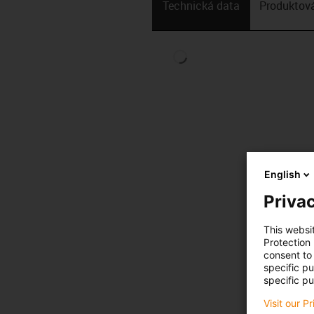
Technická data
Produktová
English
Privac
This websi
Protection
consent to 
specific p
specific pu
Visit our P