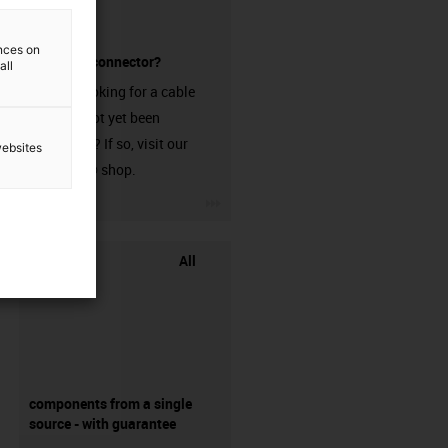
ences on
without a connector?
all
Are you looking for a cable
that has not yet been
harnessed? If so, visit our
websites
chainflex® shop.
igus-icon-3arrow
All
components from a single
source - with guarantee