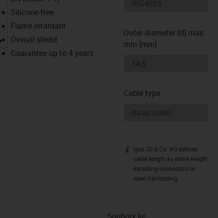
Silicone-free
Flame retardant
Outer diameter (d) max.
igus-icon-lupe
Overall shield
mm [mm]
Guarantee up to 4 years
Cable type
igus SE & Co. KG defines
igus-icon-info
cable length as entire length
inlcuding connectors or
open harnessing.
Soubory ke