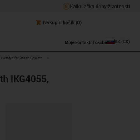
Kalkulačka doby životnosti
Nákupní košík
(0)
SK
(
CS
)
Moje kontaktní osoba
gus-icon-arrow-right
igus-icon-arrow-right
suitable for Bosch Rexroth
oth IKG4055,
board