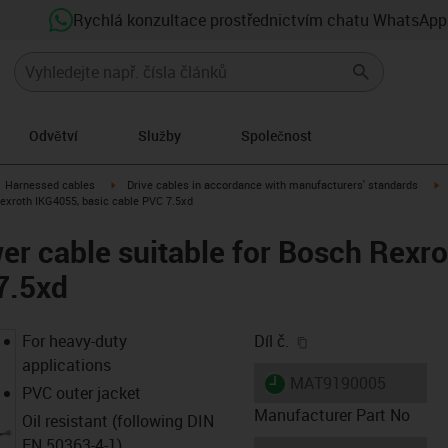
Rychlá konzultace prostřednictvím chatu WhatsApp
Odvětví
Služby
Společnost
gus-icon-arrow-right
igus-icon-arrow-right
i
Harnessed cables
Drive cables in accordance with manufacturers' standards
exroth IKG4055, basic cable PVC 7.5xd
r cable suitable for Bosch Rexr
7.5xd
igus-icon-copy-clip
For heavy-duty
Díl č.
applications
igus-icon-lieferzeit
MAT9190005
PVC outer jacket
Manufacturer Part No
Oil resistant (following DIN
EN 50363-4-1)