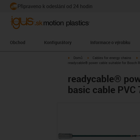
Připraveno k odeslání od 24 hodin
Obchod
Konfigurátory
Informace o výrobku
igus-icon-arrow-right
igus-icon-arrow-right
i
Domů
Cables for energy chains
readycable® power cable suitable for Bosch R
readycable® powe
basic cable PVC 