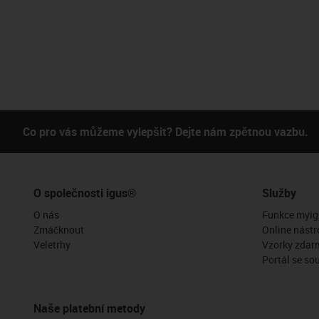
Co pro vás můžeme vylepšit? Dejte nám zpětnou vazbu.
O společnosti igus®
Služby
O nás
Funkce myig
Zmáčknout
Online nástr
Veletrhy
Vzorky zdar
Portál se so
Naše platební metody